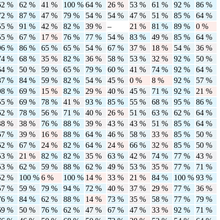
62 %
62 %
41 %
100 %
64 %
26 %
53 %
61 %
92 %
86 %
72 %
87 %
47 %
79 %
54 %
54 %
47 %
51 %
85 %
64 %
55 %
91 %
42 %
82 %
39 %
–
21 %
81 %
89 %
0 %
55 %
67 %
17 %
76 %
77 %
54 %
83 %
49 %
85 %
64 %
96 %
86 %
65 %
65 %
54 %
67 %
37 %
18 %
54 %
36 %
74 %
68 %
35 %
82 %
36 %
58 %
53 %
32 %
92 %
50 %
64 %
50 %
59 %
65 %
79 %
60 %
41 %
74 %
92 %
64 %
87 %
84 %
59 %
82 %
54 %
45 %
0 %
8 %
92 %
57 %
98 %
69 %
15 %
82 %
29 %
40 %
45 %
71 %
92 %
21 %
55 %
69 %
78 %
41 %
93 %
85 %
55 %
68 %
95 %
86 %
62 %
78 %
56 %
71 %
40 %
26 %
51 %
63 %
62 %
64 %
38 %
38 %
76 %
88 %
39 %
43 %
43 %
51 %
85 %
64 %
67 %
39 %
16 %
88 %
64 %
46 %
58 %
33 %
85 %
50 %
62 %
67 %
24 %
82 %
64 %
24 %
66 %
32 %
85 %
50 %
53 %
21 %
82 %
82 %
35 %
63 %
42 %
74 %
77 %
43 %
53 %
62 %
59 %
88 %
62 %
49 %
53 %
35 %
77 %
71 %
52 %
100 %
6 %
100 %
14 %
33 %
21 %
84 %
100 %
93 %
57 %
59 %
79 %
94 %
72 %
40 %
37 %
29 %
77 %
36 %
76 %
84 %
62 %
88 %
14 %
73 %
35 %
58 %
77 %
79 %
69 %
50 %
76 %
62 %
47 %
67 %
47 %
33 %
92 %
71 %