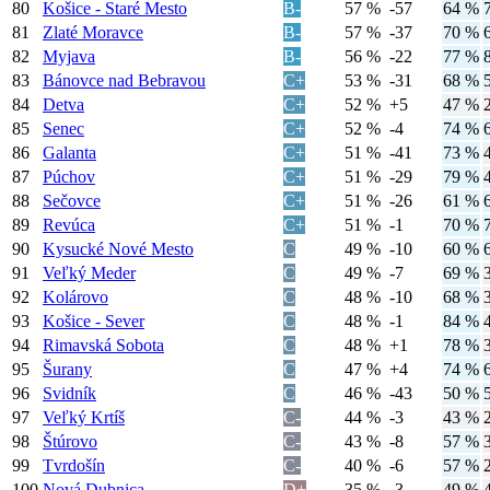
80
Košice - Staré Mesto
B-
57 %
-57
64 %
81
Zlaté Moravce
B-
57 %
-37
70 %
82
Myjava
B-
56 %
-22
77 %
83
Bánovce nad Bebravou
C+
53 %
-31
68 %
84
Detva
C+
52 %
+5
47 %
85
Senec
C+
52 %
-4
74 %
86
Galanta
C+
51 %
-41
73 %
87
Púchov
C+
51 %
-29
79 %
88
Sečovce
C+
51 %
-26
61 %
89
Revúca
C+
51 %
-1
70 %
90
Kysucké Nové Mesto
C
49 %
-10
60 %
91
Veľký Meder
C
49 %
-7
69 %
92
Kolárovo
C
48 %
-10
68 %
93
Košice - Sever
C
48 %
-1
84 %
94
Rimavská Sobota
C
48 %
+1
78 %
95
Šurany
C
47 %
+4
74 %
96
Svidník
C
46 %
-43
50 %
97
Veľký Krtíš
C-
44 %
-3
43 %
98
Štúrovo
C-
43 %
-8
57 %
99
Tvrdošín
C-
40 %
-6
57 %
100
Nová Dubnica
D+
35 %
-3
49 %