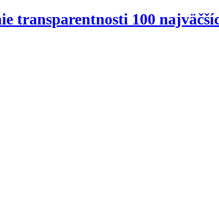
e transparentnosti 100 najväčšíc