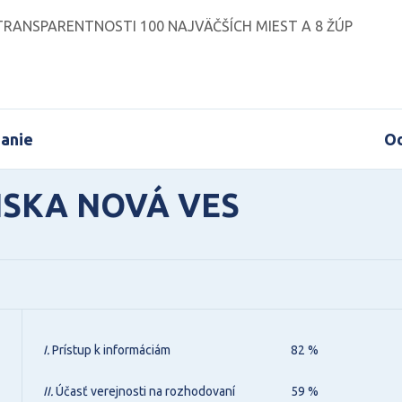
RANSPARENTNOSTI 100 NAJVÄČŠÍCH MIEST A 8 ŽÚP
anie
Od
NSKA NOVÁ VES
I.
Prístup k informáciám
82 %
II.
Účasť verejnosti na rozhodovaní
59 %