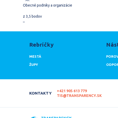
Obecné podniky a organizácie
z 3,5 bodov
–
Rebríčky
Nás
MESTÁ
POROV
ŽUPY
ODPOR
+421 905 613 779
KONTAKTY
TIS@TRANSPARENCY.SK