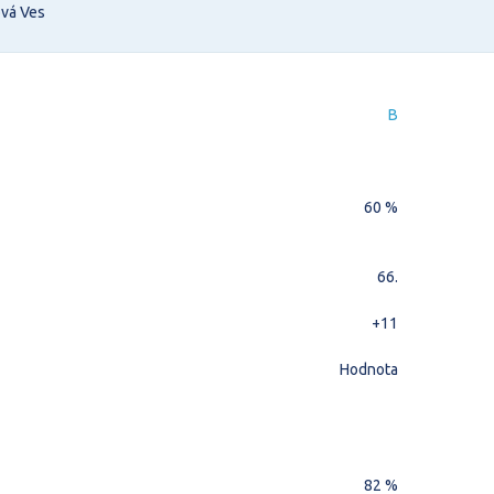
ová Ves
B
60 %
66.
+11
Hodnota
82 %