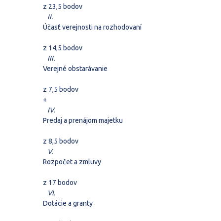
z 23,5 bodov
II.
Účasť verejnosti na rozhodovaní
z 14,5 bodov
III.
Verejné obstarávanie
z 7,5 bodov
+
IV.
Predaj a prenájom majetku
z 8,5 bodov
V.
Rozpočet a zmluvy
z 17 bodov
VI.
Dotácie a granty