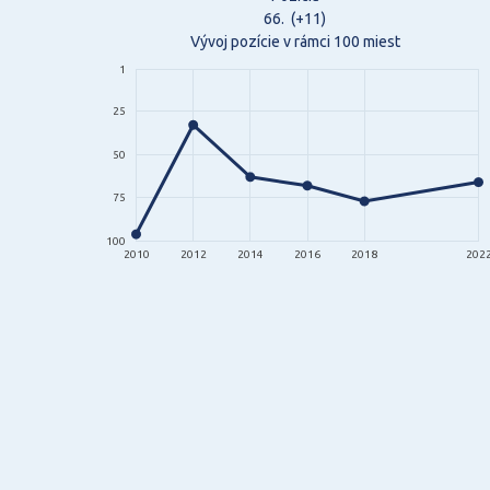
66.
(+11)
Vývoj pozície v rámci 100 miest
1
25
50
75
100
2010
2012
2014
2016
2018
202