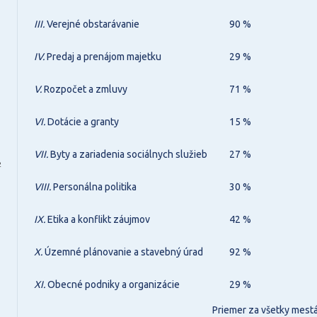
III.
Verejné obstarávanie
90 %
IV.
Predaj a prenájom majetku
29 %
V.
Rozpočet a zmluvy
71 %
VI.
Dotácie a granty
15 %
VII.
Byty a zariadenia sociálnych služieb
27 %
2
VIII.
Personálna politika
30 %
IX.
Etika a konflikt záujmov
42 %
X.
Územné plánovanie a stavebný úrad
92 %
XI.
Obecné podniky a organizácie
29 %
Priemer za všetky mest