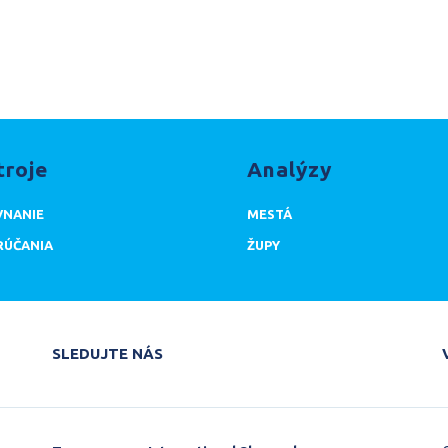
troje
Analýzy
NANIE
MESTÁ
ÚČANIA
ŽUPY
SLEDUJTE NÁS