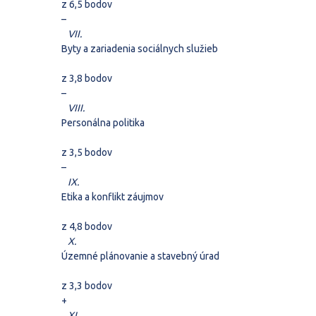
z 6,5 bodov
–
VII.
Byty a zariadenia sociálnych služieb
z 3,8 bodov
–
VIII.
Personálna politika
z 3,5 bodov
–
IX.
Etika a konflikt záujmov
z 4,8 bodov
X.
Územné plánovanie a stavebný úrad
z 3,3 bodov
+
XI.