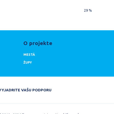
29 %
O projekte
MESTÁ
ŽUPY
DARUJTE
VYJADRITE VAŠU PODPORU