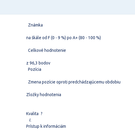
Známka
na škále od F (0 - 9 %) po A+ (80 - 100 %)
Celkové hodnotenie
z 96,3 bodov
Pozícia
Zmena pozície oproti predchádzajúcemu obdobiu
Zložky hodnotenia
Kvalita
?
I.
Prístup k informáciám