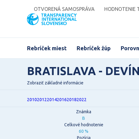
OTVORENÁ SAMOSPRÁVA
HODNOTENIE T
Rebríček miest
Rebríček žúp
Porovn
BRATISLAVA - DEVÍ
Zobraziť základné informácie
2010
2012
2014
2016
2018
2022
Známka
B
Celkové hodnotenie
60 %
Pozícia