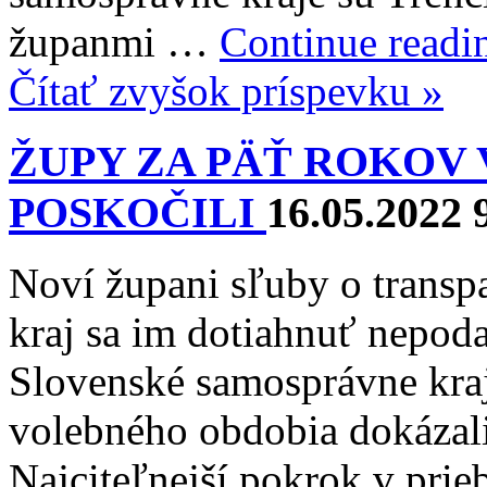
županmi …
Continue read
Čítať zvyšok príspevku »
ŽUPY ZA PÄŤ ROKOV
POSKOČILI
16.05.2022 
Noví župani sľuby o transpa
kraj sa im dotiahnuť nepoda
Slovenské samosprávne kraj
volebného obdobia dokázali
Najciteľnejší pokrok v pri