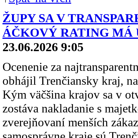
ŽUPY SA V TRANSPAR
ÁČKOVÝ RATING MÁ 
23.06.2026 9:05
Ocenenie za najtransparent
obhájil Trenčiansky kraj, na
Kým väčšina krajov sa v ot
zostáva nakladanie s majetk
zverejňovaní menších zákazi
samosprávne kraje sú Trenč