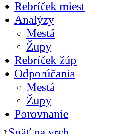
Rebríček miest
Analýzy
Mestá
Župy
Rebríček žúp
Odporúčania
Mestá
Župy
Porovnanie
↑
Späť na vrch