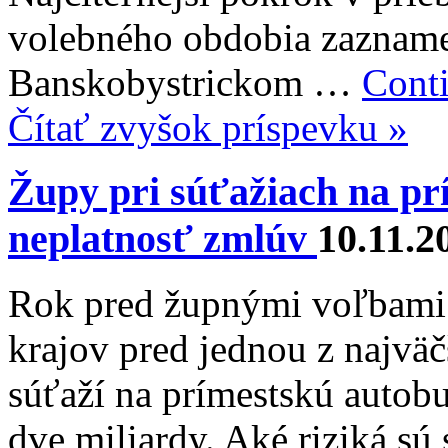
volebného obdobia zazname
Banskobystrickom …
Cont
Čítať zvyšok príspevku »
Župy pri súťažiach na pr
neplatnosť zmlúv
10.11.2
Rok pred župnými voľbami 
krajov pred jednou z najväč
súťaží na prímestskú autob
dve miliardy. Aké riziká sú 