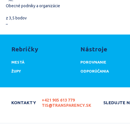
Obecné podniky a organizácie
z 3,5 bodov
–
Rebríčky
Nástroje
MESTÁ
POROVNANIE
ŽUPY
ODPORÚČANIA
+421 905 613 779
KONTAKTY
SLEDUJTE 
TIS@TRANSPARENCY.SK