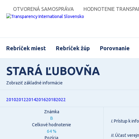
OTVORENÁ SAMOSPRÁVA
HODNOTENIE TRANSPAR
Rebríček miest
Rebríček žúp
Porovnanie
STARÁ ĽUBOVŇA
Zobraziť základné informácie
2010
2012
2014
2016
2018
2022
Známka
B
I.
Prístup k in
Celkové hodnotenie
64 %
II.
Účasť verejn
Pozícia