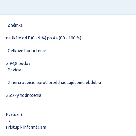
Známka
na škále od F (0 - 9 %) po A+ (80 - 100 %)
Celkové hodnotenie
z 94,8 bodov
Pozícia
Zmena pozície oproti predchádzajúcemu obdobiu
Zložky hodnotenia
Kvalita
?
I.
Prístup k informáciám