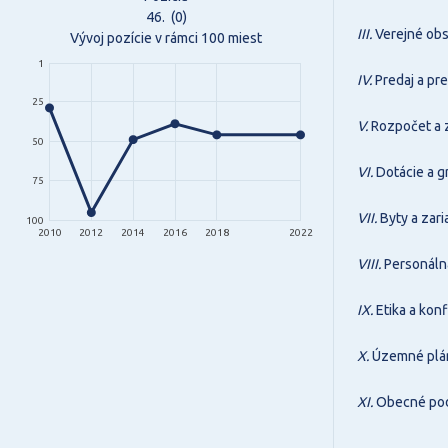
46.
(0)
III.
Verejné obs
Vývoj pozície v rámci 100 miest
1
IV.
Predaj a pr
25
V.
Rozpočet a 
50
VI.
Dotácie a g
75
VII.
Byty a zari
100
2010
2012
2014
2016
2018
2022
VIII.
Personálna
IX.
Etika a konf
X.
Územné plán
XI.
Obecné pod