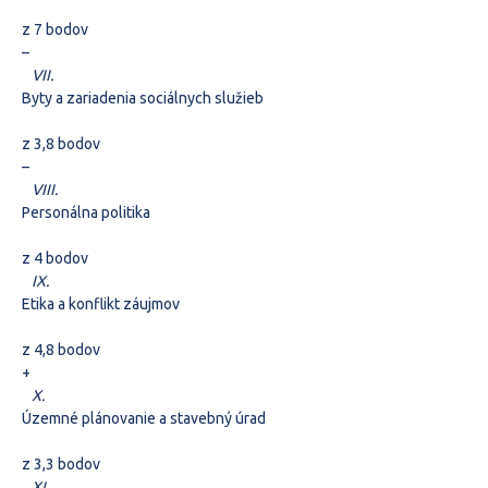
z 7 bodov
–
VII.
Byty a zariadenia sociálnych služieb
z 3,8 bodov
–
VIII.
Personálna politika
z 4 bodov
IX.
Etika a konflikt záujmov
z 4,8 bodov
+
X.
Územné plánovanie a stavebný úrad
z 3,3 bodov
XI.