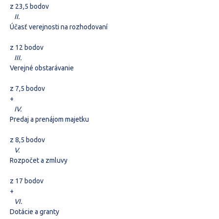
z 23,5 bodov
II.
Účasť verejnosti na rozhodovaní
z 12 bodov
III.
Verejné obstarávanie
z 7,5 bodov
+
IV.
Predaj a prenájom majetku
z 8,5 bodov
V.
Rozpočet a zmluvy
z 17 bodov
+
VI.
Dotácie a granty