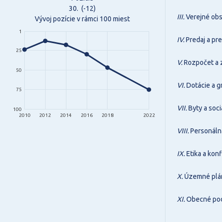
30.
(-12)
III.
Verejné obs
Vývoj pozície v rámci 100 miest
1
IV.
Predaj a pr
25
V.
Rozpočet a 
50
VI.
Dotácie a g
75
VII.
Byty a soci
100
2010
2012
2014
2016
2018
2022
VIII.
Personálna
IX.
Etika a konf
X.
Územné plán
XI.
Obecné podn