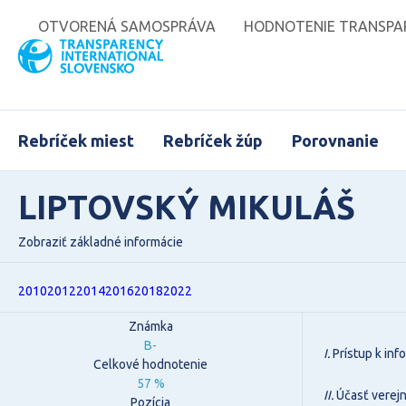
OTVORENÁ SAMOSPRÁVA
HODNOTENIE TRANSPAR
Rebríček miest
Rebríček žúp
Porovnanie
LIPTOVSKÝ MIKULÁŠ
Zobraziť základné informácie
2010
2012
2014
2016
2018
2022
Známka
B-
I.
Prístup k in
Celkové hodnotenie
57 %
II.
Účasť verejn
Pozícia