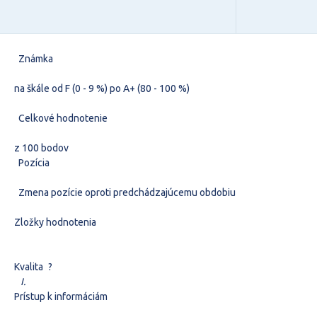
Známka
na škále od F (0 - 9 %) po A+ (80 - 100 %)
Celkové hodnotenie
z 100 bodov
Pozícia
Zmena pozície oproti predchádzajúcemu obdobiu
Zložky hodnotenia
Kvalita
?
I.
Prístup k informáciám