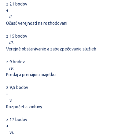
z 21 bodov
+
II.
Účasť verejnosti na rozhodovaní
z 15 bodov
III.
Verejné obstarávanie a zabezpečovanie služieb
z 9 bodov
IV.
Predaj a prenájom majetku
z 9,5 bodov
–
V.
Rozpočet a zmluvy
z 17 bodov
+
VI.