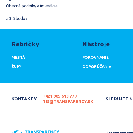
Obecné podniky a investície
z 3,5 bodov
Rebríčky
Nástroje
MESTÁ
POROVNANIE
ŽUPY
ODPORÚČANIA
+421 905 613 779
KONTAKTY
SLEDUJTE 
TIS@TRANSPARENCY.SK