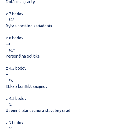
Dotácie a granty
z 7 bodov
VII.
Byty a sociálne zariadenia
z 6 bodov
+
+
VIII.
Personálna politika
z 4,5 bodov
–
IX.
Etika a konflikt záujmov
z 4,5 bodov
X.
Územné plánovanie a stavebný úrad
z 3 bodov
XI.