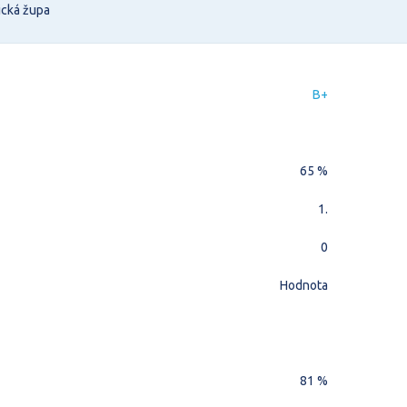
ická župa
B+
65 %
1.
0
Hodnota
81 %