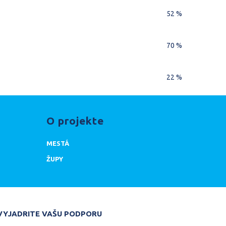
52 %
70 %
22 %
O projekte
MESTÁ
ŽUPY
DARUJTE
VYJADRITE VAŠU PODPORU