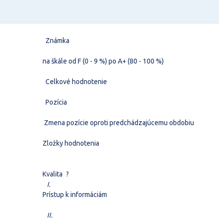
Známka
na škále od F (0 - 9 %) po A+ (80 - 100 %)
Celkové hodnotenie
Pozícia
Zmena pozície oproti predchádzajúcemu obdobiu
Zložky hodnotenia
Kvalita
?
I.
Prístup k informáciám
II.