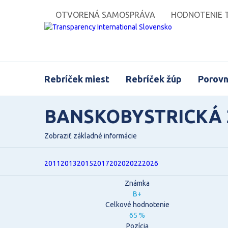
OTVORENÁ SAMOSPRÁVA
HODNOTENIE T
Rebríček miest
Rebríček žúp
Porovn
BANSKOBYSTRICKÁ
Zobraziť základné informácie
2011
2013
2015
2017
2020
2022
2026
Známka
B+
Celkové hodnotenie
65 %
Pozícia