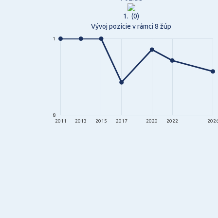
1.
(0)
Vývoj pozície v rámci 8 žúp
1
8
2011
2013
2015
2017
2020
2022
202