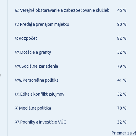
III.
Verejné obstarávanie a zabezpečovanie služieb
45 %
IV.
Predaj a prenájom majetku
90 %
V.
Rozpočet
82 %
VI.
Dotácie a granty
52 %
VII.
Sociálne zariadenia
79 %
6
VIII.
Personálna politika
41 %
IX.
Etika a konflikt záujmov
52 %
X.
Mediálna politika
70 %
XI.
Podniky a investície VÚC
22 %
Priemer za v