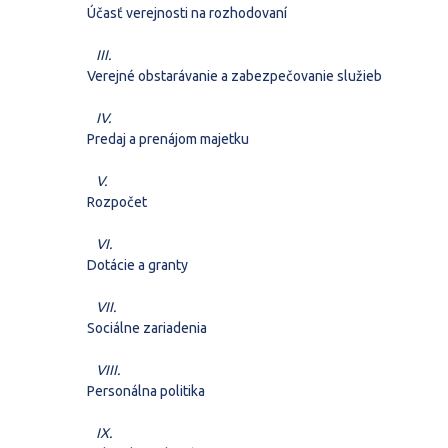
Účasť verejnosti na rozhodovaní
III.
Verejné obstarávanie a zabezpečovanie služieb
IV.
Predaj a prenájom majetku
V.
Rozpočet
VI.
Dotácie a granty
VII.
Sociálne zariadenia
VIII.
Personálna politika
IX.