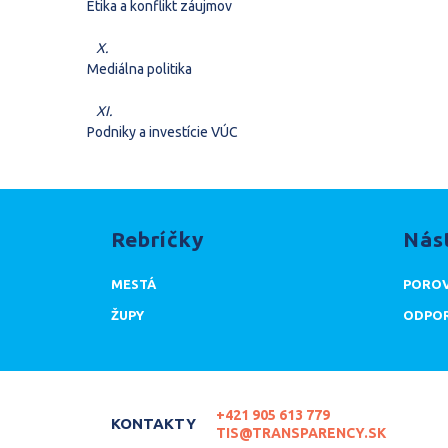
Etika a konflikt záujmov
X.
Mediálna politika
XI.
Podniky a investície VÚC
Rebríčky
Nás
MESTÁ
POROV
ŽUPY
ODPOR
+421 905 613 779
KONTAKTY
TIS@TRANSPARENCY.SK