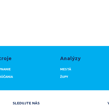
troje
Analýzy
NANIE
MESTÁ
ÚČANIA
ŽUPY
SLEDUJTE NÁS