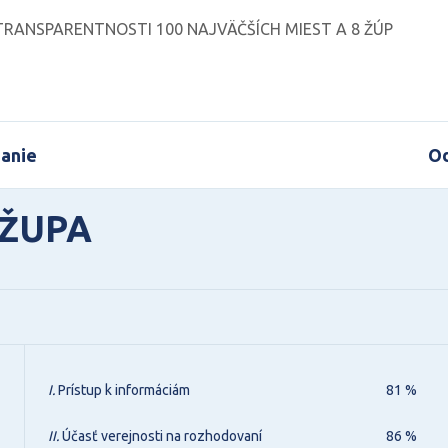
RANSPARENTNOSTI 100 NAJVÄČŠÍCH MIEST A 8 ŽÚP
anie
Od
 ŽUPA
I.
Prístup k informáciám
81 %
II.
Účasť verejnosti na rozhodovaní
86 %