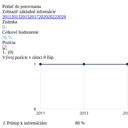
Pridať do porovnania
Zobraziť základné informácie
2011
2013
2015
2017
2020
2022
2026
Známka
B-
Celkové hodnotenie
56 %
Pozícia
1.
(0)
Vývoj pozície v rámci 8 žúp
1
8
2011
2013
20
I.
Prístup k informáciám
88 %