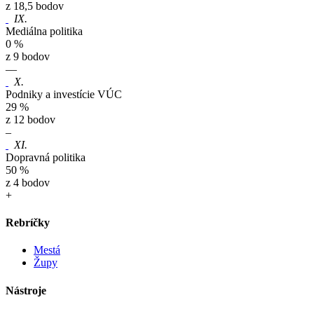
z 18,5 bodov
IX.
Mediálna politika
0 %
z 9 bodov
–
–
X.
Podniky a investície VÚC
29 %
z 12 bodov
–
XI.
Dopravná politika
50 %
z 4 bodov
+
Rebríčky
Mestá
Župy
Nástroje