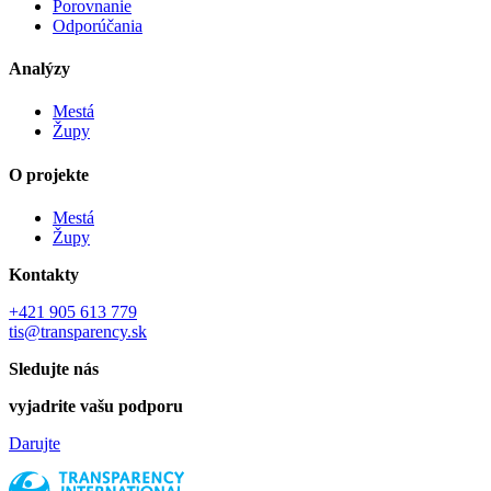
Porovnanie
Odporúčania
Analýzy
Mestá
Župy
O projekte
Mestá
Župy
Kontakty
+421 905 613 779
tis@transparency.sk
Sledujte nás
vyjadrite vašu podporu
Darujte