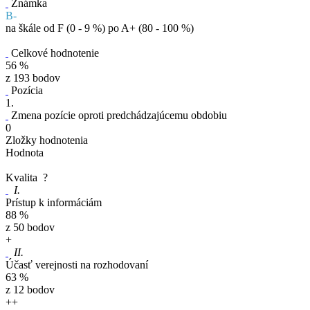
Známka
B-
na škále od F (0 - 9 %) po A+ (80 - 100 %)
Celkové hodnotenie
56 %
z 193 bodov
Pozícia
1.
Zmena pozície oproti predchádzajúcemu obdobiu
0
Zložky hodnotenia
Hodnota
Kvalita
?
I.
Prístup k informáciám
88 %
z 50 bodov
+
II.
Účasť verejnosti na rozhodovaní
63 %
z 12 bodov
+
+