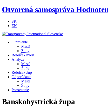
Otvorená samospráva
Hodnoteni
SK
EN
O projekte
Mestá
Župy
Rebríček miest
Analýzy
Mestá
Župy
Rebríček žúp
Odporúčania
Mestá
Župy
Porovnanie
Banskobystrická župa