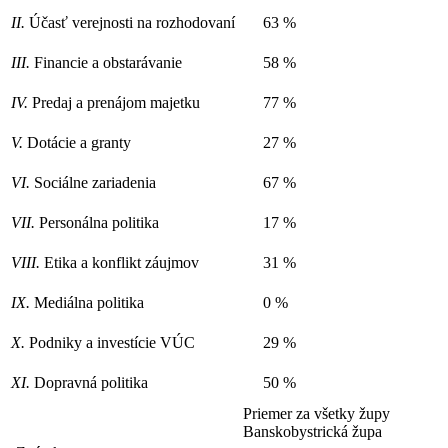
II.
Účasť verejnosti na rozhodovaní
63 %
III.
Financie a obstarávanie
58 %
IV.
Predaj a prenájom majetku
77 %
V.
Dotácie a granty
27 %
VI.
Sociálne zariadenia
67 %
VII.
Personálna politika
17 %
VIII.
Etika a konflikt záujmov
31 %
IX.
Mediálna politika
0 %
X.
Podniky a investície VÚC
29 %
XI.
Dopravná politika
50 %
Priemer za všetky župy
Banskobystrická župa