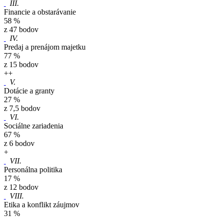
III.
Financie a obstarávanie
58 %
z 47 bodov
IV.
Predaj a prenájom majetku
77 %
z 15 bodov
+
+
V.
Dotácie a granty
27 %
z 7,5 bodov
VI.
Sociálne zariadenia
67 %
z 6 bodov
+
VII.
Personálna politika
17 %
z 12 bodov
VIII.
Etika a konflikt záujmov
31 %