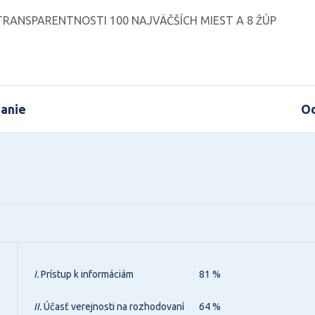
RANSPARENTNOSTI 100 NAJVÄČŠÍCH MIEST A 8 ŽÚP
anie
Od
I.
Prístup k informáciám
81 %
II.
Účasť verejnosti na rozhodovaní
64 %