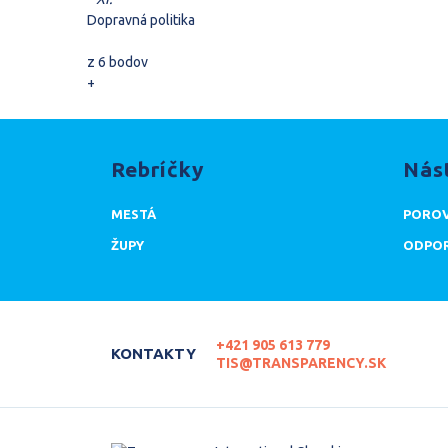
Dopravná politika
z 6 bodov
+
Rebríčky
Nás
MESTÁ
POROV
ŽUPY
ODPOR
+421 905 613 779
KONTAKTY
TIS@TRANSPARENCY.SK