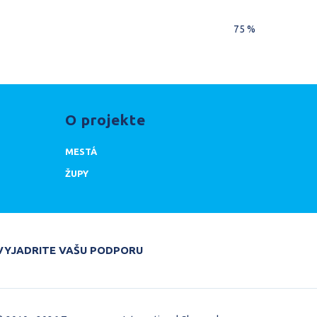
75 %
O projekte
MESTÁ
ŽUPY
DARUJTE
VYJADRITE VAŠU PODPORU