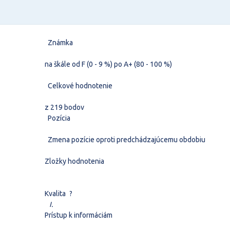
Známka
na škále od F (0 - 9 %) po A+ (80 - 100 %)
Celkové hodnotenie
z 219 bodov
Pozícia
Zmena pozície oproti predchádzajúcemu obdobiu
Zložky hodnotenia
Kvalita
?
I.
Prístup k informáciám