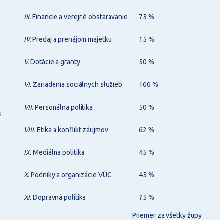
III.
Financie a verejné obstarávanie
75 %
IV.
Predaj a prenájom majetku
15 %
V.
Dotácie a granty
50 %
VI.
Zariadenia sociálnych služieb
100 %
VII.
Personálna politika
50 %
6
VIII.
Etika a konflikt záujmov
62 %
IX.
Mediálna politika
45 %
X.
Podniky a organizácie VÚC
45 %
XI.
Dopravná politika
75 %
Priemer za všetky župy