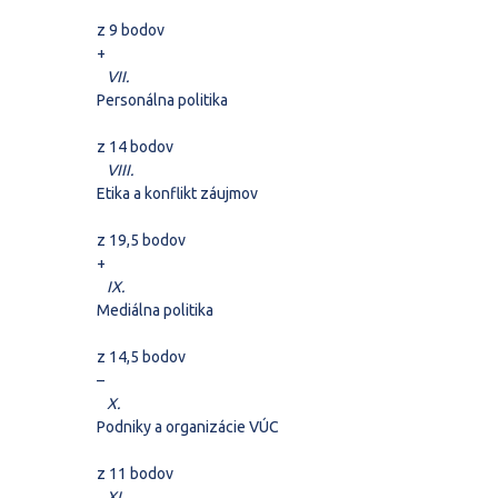
z 9 bodov
+
VII.
Personálna politika
z 14 bodov
VIII.
Etika a konflikt záujmov
z 19,5 bodov
+
IX.
Mediálna politika
z 14,5 bodov
–
X.
Podniky a organizácie VÚC
z 11 bodov
XI.