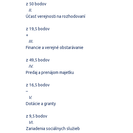
z 50 bodov
II.
Účasť verejnosti na rozhodovaní
z 19,5 bodov
+
III.
Financie a verejné obstarávanie
z 49,5 bodov
IV.
Predaj a prenájom majetku
z 16,5 bodov
–
V.
Dotácie a granty
z 9,5 bodov
VI.
Zariadenia sociálnych služieb