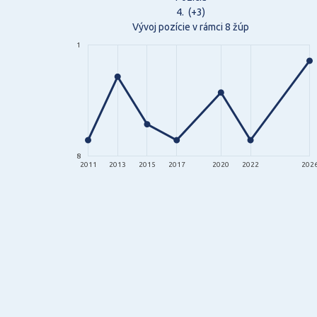
4.
(+3)
Vývoj pozície v rámci 8 žúp
1
8
2011
2013
2015
2017
2020
2022
202