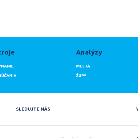
troje
Analýzy
NANIE
MESTÁ
ÚČANIA
ŽUPY
SLEDUJTE NÁS