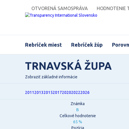
OTVORENÁ SAMOSPRÁVA
HODNOTENIE T
Rebríček miest
Rebríček žúp
Porovn
TRNAVSKÁ ŽUPA
Zobraziť základné informácie
2011
2013
2015
2017
2020
2022
2026
Známka
B
Celkové hodnotenie
65 %
Pozícia