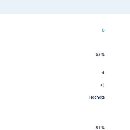
B
65 %
4.
+3
Hodnota
81 %