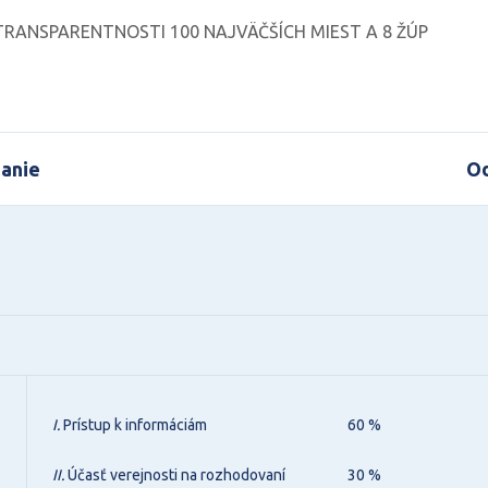
RANSPARENTNOSTI 100 NAJVÄČŠÍCH MIEST A 8 ŽÚP
anie
Od
I.
Prístup k informáciám
60 %
II.
Účasť verejnosti na rozhodovaní
30 %