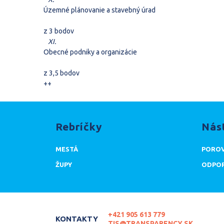
Územné plánovanie a stavebný úrad
z 3 bodov
XI.
Obecné podniky a organizácie
z 3,5 bodov
+
+
Rebríčky
Nás
MESTÁ
POROV
ŽUPY
ODPOR
+421 905 613 779
KONTAKTY
TIS@TRANSPARENCY.SK