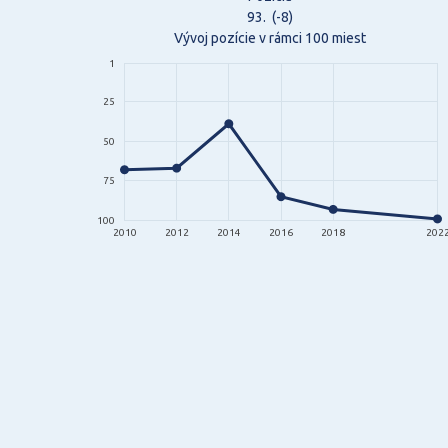
93.
(-8)
Vývoj pozície v rámci 100 miest
1
25
50
75
100
2010
2012
2014
2016
2018
202