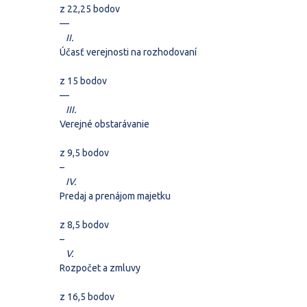
z 22,25 bodov
–
–
II.
Účasť verejnosti na rozhodovaní
z 15 bodov
–
–
III.
Verejné obstarávanie
z 9,5 bodov
–
IV.
Predaj a prenájom majetku
z 8,5 bodov
–
V.
Rozpočet a zmluvy
z 16,5 bodov