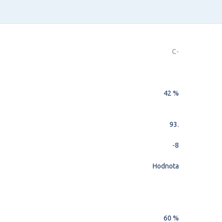
C-
42 %
93.
-8
Hodnota
60 %