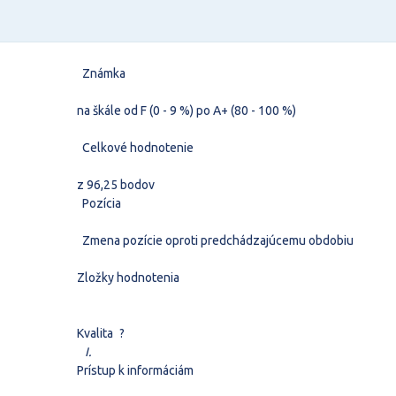
Známka
na škále od F (0 - 9 %) po A+ (80 - 100 %)
Celkové hodnotenie
z 96,25 bodov
Pozícia
Zmena pozície oproti predchádzajúcemu obdobiu
Zložky hodnotenia
Kvalita
?
I.
Prístup k informáciám