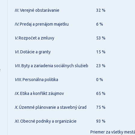
III.
Verejné obstarávanie
32 %
IV.
Predaj a prenájom majetku
6 %
V.
Rozpočet a zmluvy
53 %
VI.
Dotácie a granty
15 %
VII.
Byty a zariadenia sociálnych služieb
23 %
2
VIII.
Personálna politika
0 %
IX.
Etika a konflikt záujmov
65 %
X.
Územné plánovanie a stavebný úrad
75 %
XI.
Obecné podniky a organizácie
93 %
Priemer za všetky mest