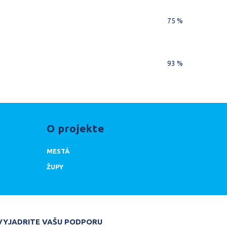
75 %
93 %
O projekte
MESTÁ
ŽUPY
DARUJTE
VYJADRITE VAŠU PODPORU