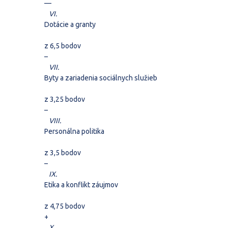
–
–
VI.
Dotácie a granty
z 6,5 bodov
–
VII.
Byty a zariadenia sociálnych služieb
z 3,25 bodov
–
VIII.
Personálna politika
z 3,5 bodov
–
IX.
Etika a konflikt záujmov
z 4,75 bodov
+
X.