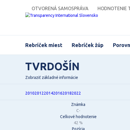
OTVORENÁ SAMOSPRÁVA
HODNOTENIE T
Rebríček miest
Rebríček žúp
Porovn
TVRDOŠÍN
Zobraziť základné informácie
2010
2012
2014
2016
2018
2022
Známka
C-
Celkové hodnotenie
42 %
Pozícia