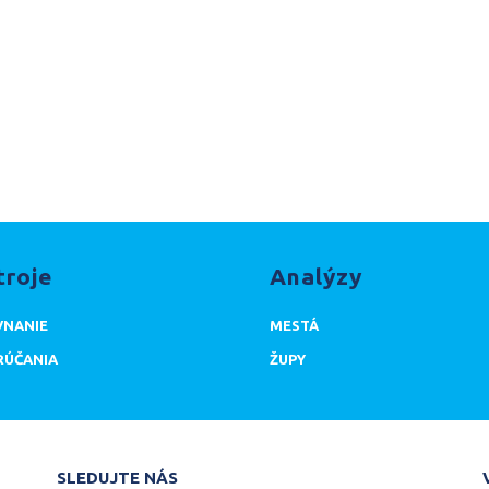
troje
Analýzy
NANIE
MESTÁ
ÚČANIA
ŽUPY
SLEDUJTE NÁS