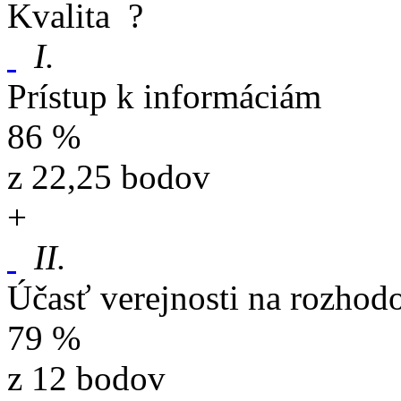
Kvalita
?
I.
Prístup k informáciám
86 %
z 22,25 bodov
+
II.
Účasť verejnosti na rozhod
79 %
z 12 bodov