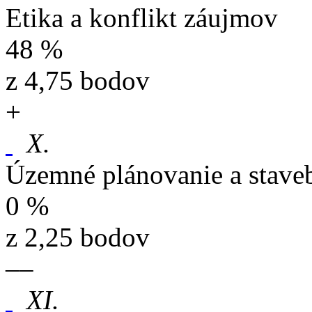
Etika a konflikt záujmov
48 %
z 4,75 bodov
+
X.
Územné plánovanie a stave
0 %
z 2,25 bodov
–
–
XI.