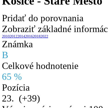
Košice - Staré Mesto
Pridať do porovnania
Zobraziť základné informác
2010
2012
2014
2016
2018
2022
Známka
B
Celkové hodnotenie
65 %
Pozícia
23.
(+39)