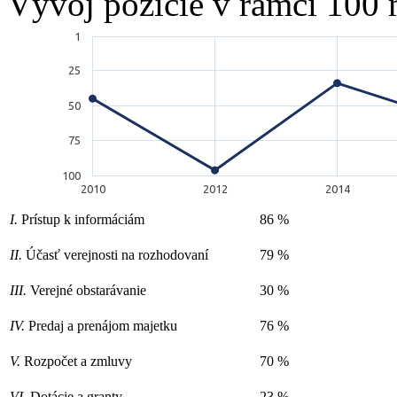
Vývoj pozície v rámci 100 
1
25
50
75
100
2010
2012
2014
I.
Prístup k informáciám
86 %
II.
Účasť verejnosti na rozhodovaní
79 %
III.
Verejné obstarávanie
30 %
IV.
Predaj a prenájom majetku
76 %
V.
Rozpočet a zmluvy
70 %
VI.
Dotácie a granty
23 %