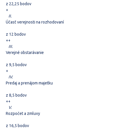
z 22,25 bodov
+
II.
Účasť verejnosti na rozhodovaní
z 12 bodov
+
+
III.
Verejné obstarávanie
z 9,5 bodov
+
IV.
Predaj a prenájom majetku
z 8,5 bodov
+
+
V.
Rozpočet a zmluvy
z 16,5 bodov