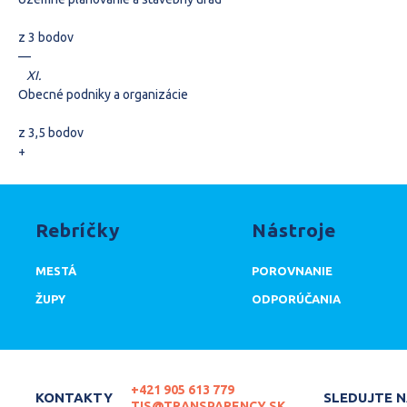
z 3 bodov
–
–
XI.
Obecné podniky a organizácie
z 3,5 bodov
+
Rebríčky
Nástroje
MESTÁ
POROVNANIE
ŽUPY
ODPORÚČANIA
+421 905 613 779
KONTAKTY
SLEDUJTE 
TIS@TRANSPARENCY.SK