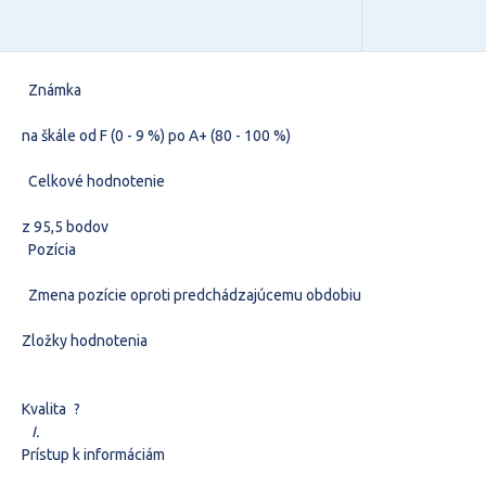
Známka
na škále od F (0 - 9 %) po A+ (80 - 100 %)
Celkové hodnotenie
z 95,5 bodov
Pozícia
Zmena pozície oproti predchádzajúcemu obdobiu
Zložky hodnotenia
Kvalita
?
I.
Prístup k informáciám