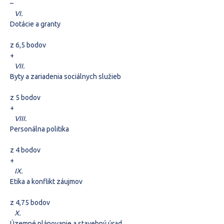
–
VI.
Dotácie a granty
z 6,5 bodov
+
VII.
Byty a zariadenia sociálnych služieb
z 5 bodov
+
VIII.
Personálna politika
z 4 bodov
+
IX.
Etika a konflikt záujmov
z 4,75 bodov
X.
Územné plánovanie a stavebný úrad