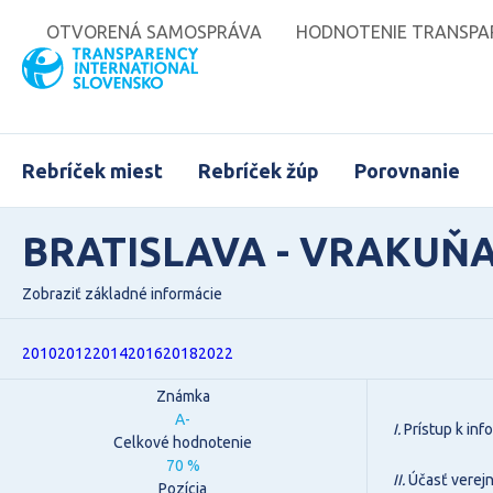
OTVORENÁ SAMOSPRÁVA
HODNOTENIE TRANSPAR
Rebríček miest
Rebríček žúp
Porovnanie
BRATISLAVA - VRAKUŇ
Zobraziť základné informácie
2010
2012
2014
2016
2018
2022
Známka
A-
I.
Prístup k in
Celkové hodnotenie
70 %
II.
Účasť verejn
Pozícia