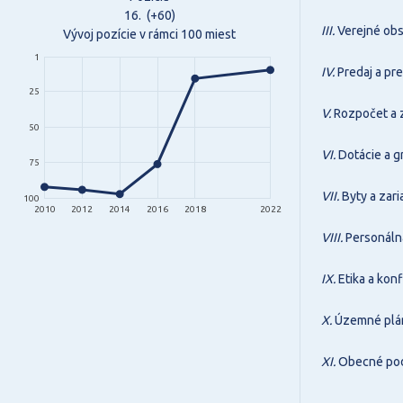
16.
(+60)
III.
Verejné obs
Vývoj pozície v rámci 100 miest
1
IV.
Predaj a pr
25
V.
Rozpočet a 
50
VI.
Dotácie a g
75
VII.
Byty a zari
100
2010
2012
2014
2016
2018
2022
VIII.
Personálna
IX.
Etika a konf
X.
Územné plán
XI.
Obecné pod