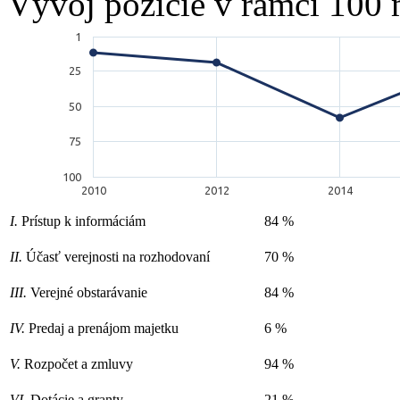
Vývoj pozície v rámci 100 
1
25
50
75
100
2010
2012
2014
I.
Prístup k informáciám
84 %
II.
Účasť verejnosti na rozhodovaní
70 %
III.
Verejné obstarávanie
84 %
IV.
Predaj a prenájom majetku
6 %
V.
Rozpočet a zmluvy
94 %
VI.
Dotácie a granty
21 %