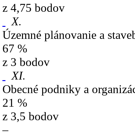
z 4,75 bodov
X.
Územné plánovanie a stave
67 %
z 3 bodov
XI.
Obecné podniky a organizá
21 %
z 3,5 bodov
–