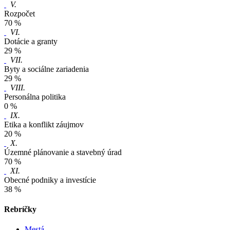
V.
Rozpočet
70 %
VI.
Dotácie a granty
29 %
VII.
Byty a sociálne zariadenia
29 %
VIII.
Personálna politika
0 %
IX.
Etika a konflikt záujmov
20 %
X.
Územné plánovanie a stavebný úrad
70 %
XI.
Obecné podniky a investície
38 %
Rebríčky
Mestá