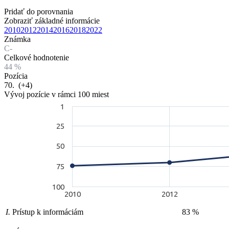
Pridať do porovnania
Zobraziť základné informácie
2010
2012
2014
2016
2018
2022
Známka
C-
Celkové hodnotenie
44 %
Pozícia
70.
(+4)
Vývoj pozície v rámci 100 miest
1
25
50
75
100
2010
2012
I.
Prístup k informáciám
83 %