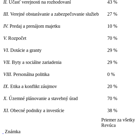
II.
Účasť verejnosti na rozhodovaní
43 %
III.
Verejné obstarávanie a zabezpečovanie služieb
27 %
IV.
Predaj a prenájom majetku
10 %
V.
Rozpočet
70 %
VI.
Dotácie a granty
29 %
VII.
Byty a sociálne zariadenia
29 %
VIII.
Personálna politika
0 %
IX.
Etika a konflikt záujmov
20 %
X.
Územné plánovanie a stavebný úrad
70 %
XI.
Obecné podniky a investície
38 %
Priemer za všetk
Revúca
Známka