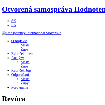
Otvorená samospráva
Hodnoteni
SK
EN
O projekte
Mestá
Župy
Rebríček miest
Analýzy
Mestá
Župy
Rebríček žúp
Odporúčania
Mestá
Župy
Porovnanie
Revúca