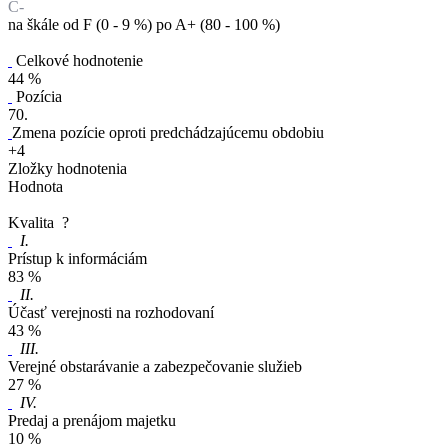
C-
na škále od F (0 - 9 %) po A+ (80 - 100 %)
Celkové hodnotenie
44 %
Pozícia
70.
Zmena pozície oproti predchádzajúcemu obdobiu
+4
Zložky hodnotenia
Hodnota
Kvalita
?
I.
Prístup k informáciám
83 %
II.
Účasť verejnosti na rozhodovaní
43 %
III.
Verejné obstarávanie a zabezpečovanie služieb
27 %
IV.
Predaj a prenájom majetku
10 %