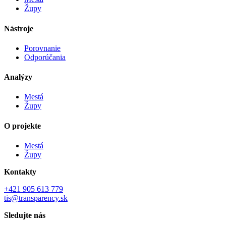
Župy
Nástroje
Porovnanie
Odporúčania
Analýzy
Mestá
Župy
O projekte
Mestá
Župy
Kontakty
+421 905 613 779
tis@transparency.sk
Sledujte nás