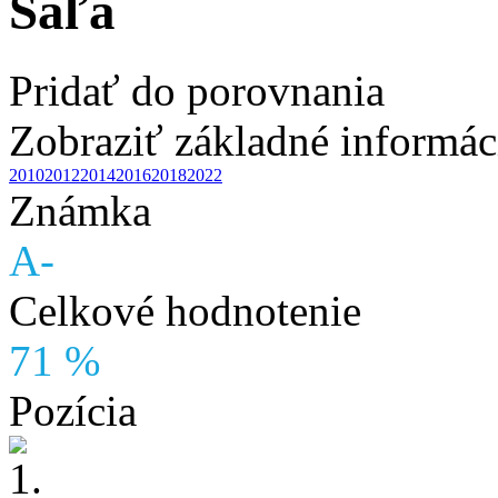
Šaľa
Pridať do porovnania
Zobraziť základné informác
2010
2012
2014
2016
2018
2022
Známka
A-
Celkové hodnotenie
71 %
Pozícia
1.