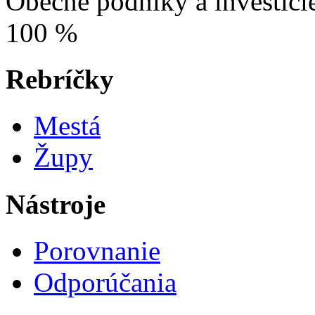
Obecné podniky a investíci
100 %
Rebríčky
Mestá
Župy
Nástroje
Porovnanie
Odporúčania