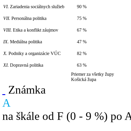
VI.
Zariadenia sociálnych služieb
90 %
VII.
Personálna politika
75 %
VIII.
Etika a konflikt záujmov
67 %
IX.
Mediálna politika
47 %
X.
Podniky a organizácie VÚC
82 %
XI.
Dopravná politika
63 %
Priemer za všetky župy
Košická župa
Známka
A
na škále od F (0 - 9 %) po 