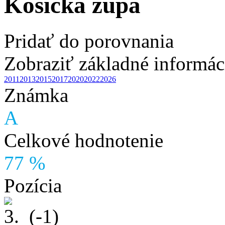
Košická župa
Pridať do porovnania
Zobraziť základné informác
2011
2013
2015
2017
2020
2022
2026
Známka
A
Celkové hodnotenie
77 %
Pozícia
3.
(-1)