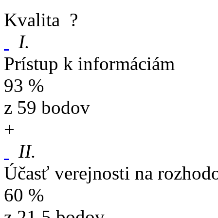
Kvalita
?
I.
Prístup k informáciám
93 %
z 59 bodov
+
II.
Účasť verejnosti na rozhod
60 %
z 21,5 bodov