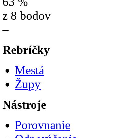
63 %
z 8 bodov
–
Rebríčky
Mestá
Župy
Nástroje
Porovnanie