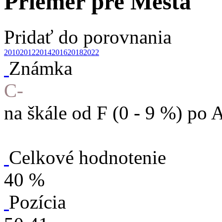
Priemer pre Mestá
Pridať do porovnania
2010
2012
2014
2016
2018
2022
Známka
C-
na škále od F (0 - 9 %) po 
Celkové hodnotenie
40 %
Pozícia