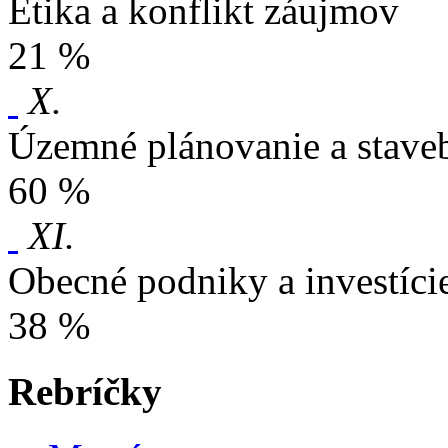
Etika a konflikt záujmov
21 %
X.
Územné plánovanie a stave
60 %
XI.
Obecné podniky a investíci
38 %
Rebríčky