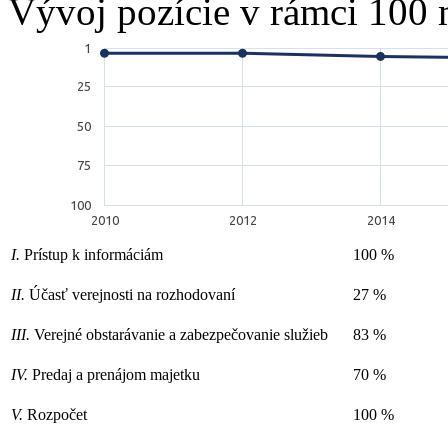
Vývoj pozície v rámci 100 
1
25
50
75
100
2010
2012
2014
I.
Prístup k informáciám
100 %
II.
Účasť verejnosti na rozhodovaní
27 %
III.
Verejné obstarávanie a zabezpečovanie služieb
83 %
IV.
Predaj a prenájom majetku
70 %
V.
Rozpočet
100 %